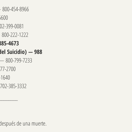
 —
800-454-8966
5600
02-399-0081
—
800-222-1222
885-4673
del Suicidio) — 988
) —
800-799-7233
477-2700
-1640
702-385-3332
________
 después de una muerte.