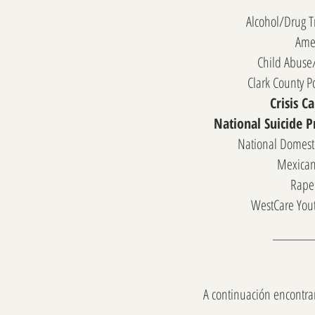
Alcohol/Drug T
Amer
Child Abuse
Clark County P
Crisis C
National Suicide P
National Domest
Mexican
Rape 
WestCare Yout
_______
A continuación encontr