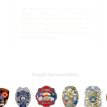
The Trauma Intervention Program (TIP) of
Southern Nevada, Inc., is a tax-exempt
organization under section 501(c)(3) of the
Internal Revenue Code. The Federal Tax
Identification Number (EIN) is 26-2603806.
Your contribution may qualify as a federally
recognized tax deduction.
Proudly Partnered With: