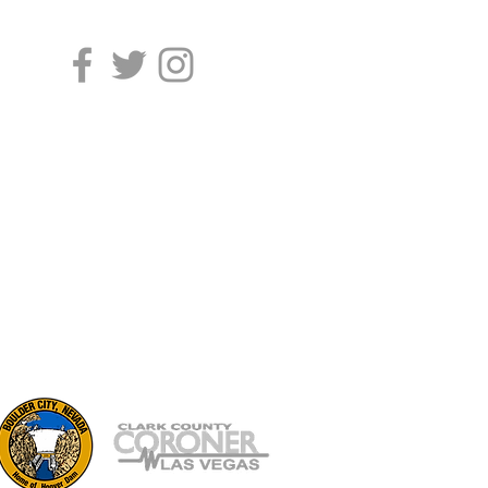
702.229.0426
Contact Us