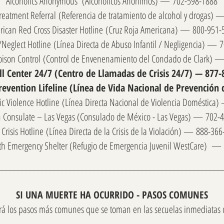
Alcoholics Anonymous
(Alcoholicos Anonimos) —
702-598-1888
reatment Referral
(Referencia de tratamiento de alcohol y drogas)
ican Red Cross Disaster Hotline
(Cruz Roja Americana) —
800-951-
/Neglect Hotline
(Línea Directa de Abuso Infantil / Negligencia) —
7
oison Control
(Control de Envenenamiento del Condado de Clark) 
all Center 24/7
(Centro de Llamadas de Crisis 24/7) —
877-
revention Lifeline
(Línea de Vida Nacional de Prevención 
ic Violence Hotline
(Línea Directa Nacional de Violencia Doméstica
 Consulate – Las Vegas (
Consulado de México - Las Vegas) —
702-
Crisis Hotline
(Línea Directa de la Crisis de la Violación) —
888-366
h Emergency Shelter (
Refugio de Emergencia Juvenil WestCare) —
________________________________________________________
SI UNA MUERTE HA OCURRIDO - PASOS COMUNES
ará los pasos más comunes que se toman en las secuelas inmediatas