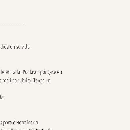
__________
rdida en su vida.
 de entrada. Por favor póngase en
ro médico cubrirá. Tenga en
ía.
s para determinar su