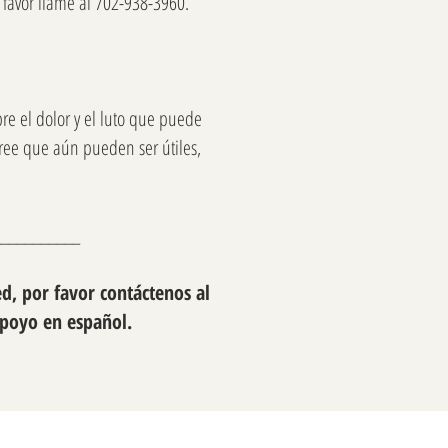
 favor llame al 702-938-3960.
e el dolor y el luto que puede
 cree que aún pueden ser útiles,
__________
d, por favor contáctenos al
apoyo en español.